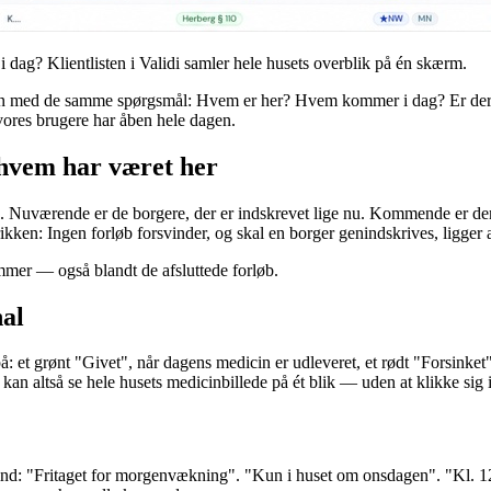
ag? Klientlisten i Validi samler hele husets overblik på én skærm.
dagen med de samme spørgsmål: Hvem er her? Hvem kommer i dag? Er der
f vores brugere har åben hele dagen.
 hvem har været her
 Nuværende er de borgere, der er indskrevet lige nu. Kommende er dem
ikken: Ingen forløb forsvinder, og skal en borger genindskrives, ligger al
mmer — også blandt de afsluttede forløb.
nal
 et grønt "Givet", når dagens medicin er udleveret, et rødt "Forsinket"
an altså se hele husets medicinbillede på ét blik — uden at klikke sig 
t ind: "Fritaget for morgenvækning". "Kun i huset om onsdagen". "Kl. 12-