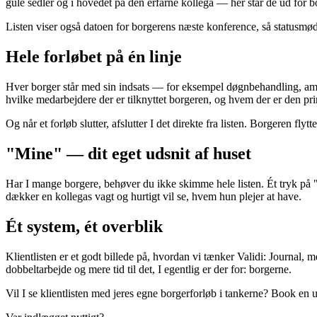
gule sedler og i hovedet på den erfarne kollega — her står de ud for b
Listen viser også datoen for borgerens næste konference, så statusm
Hele forløbet på én linje
Hver borger står med sin indsats — for eksempel døgnbehandling, ambu
hvilke medarbejdere der er tilknyttet borgeren, og hvem der er den pr
Og når et forløb slutter, afslutter I det direkte fra listen. Borgeren flyt
"Mine" — dit eget udsnit af huset
Har I mange borgere, behøver du ikke skimme hele listen. Ét tryk på "
dækker en kollegas vagt og hurtigt vil se, hvem hun plejer at have.
Ét system, ét overblik
Klientlisten er et godt billede på, hvordan vi tænker Validi: Journal, m
dobbeltarbejde og mere tid til det, I egentlig er der for: borgerne.
Vil I se klientlisten med jeres egne borgerforløb i tankerne? Book en u