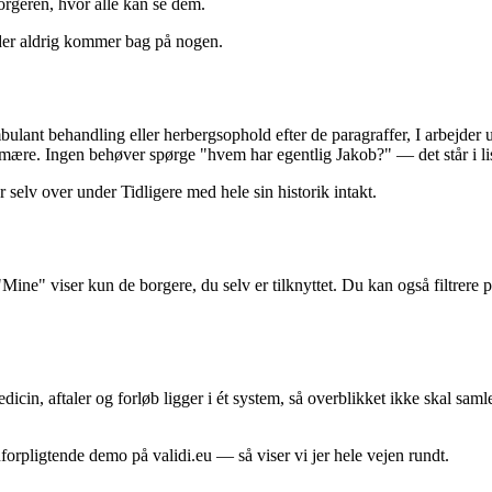
orgeren, hvor alle kan se dem.
øder aldrig kommer bag på nogen.
lant behandling eller herbergsophold efter de paragraffer, I arbejder 
imære. Ingen behøver spørge "hvem har egentlig Jakob?" — det står i li
ter selv over under Tidligere med hele sin historik intakt.
Mine" viser kun de borgere, du selv er tilknyttet. Du kan også filtrer
edicin, aftaler og forløb ligger i ét system, så overblikket ikke skal sa
forpligtende demo på validi.eu — så viser vi jer hele vejen rundt.