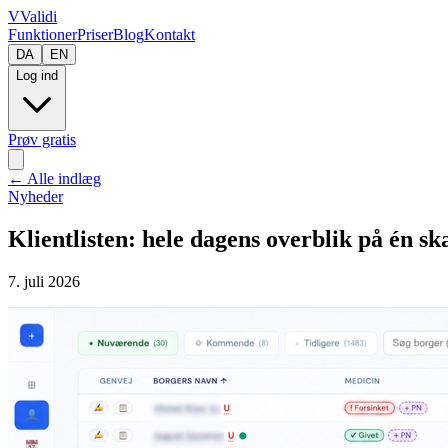
V
Validi
Funktioner
Priser
Blog
Kontakt
DA
EN
Log ind
Prøv gratis
←
Alle indlæg
Nyheder
Klientlisten: hele dagens overblik på én s
7. juli 2026