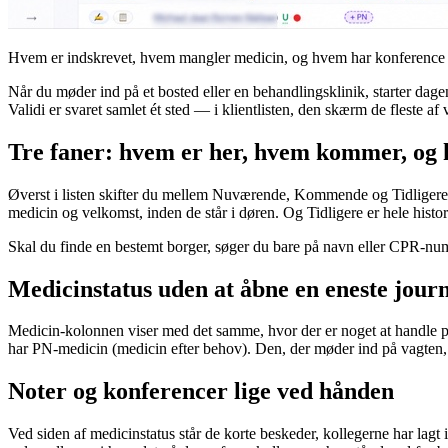
Hvem er indskrevet, hvem mangler medicin, og hvem har konference i d
Når du møder ind på et bosted eller en behandlingsklinik, starter 
Validi er svaret samlet ét sted — i klientlisten, den skærm de fleste a
Tre faner: hvem er her, hvem kommer, og
Øverst i listen skifter du mellem Nuværende, Kommende og Tidligere.
medicin og velkomst, inden de står i døren. Og Tidligere er hele histor
Skal du finde en bestemt borger, søger du bare på navn eller CPR-nu
Medicinstatus uden at åbne en eneste jour
Medicin-kolonnen viser med det samme, hvor der er noget at handle på:
har PN-medicin (medicin efter behov). Den, der møder ind på vagten, k
Noter og konferencer lige ved hånden
Ved siden af medicinstatus står de korte beskeder, kollegerne har lag