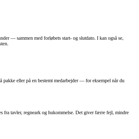
under — sammen med forløbets start- og slutdato. I kan også se,
sten.
e på pakke eller på en bestemt medarbejder — for eksempel når du
mles fra tavler, regneark og hukommelse. Det giver færre fejl, mindre